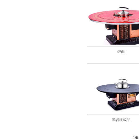
炉面
黑岩板成品
1/